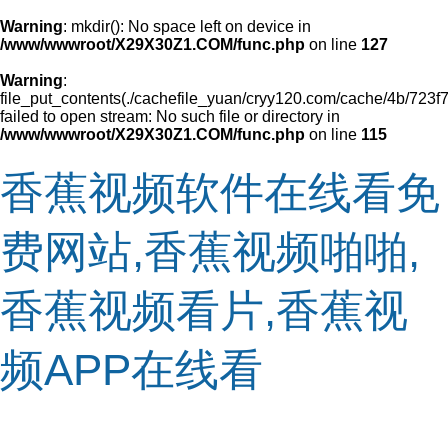
Warning
: mkdir(): No space left on device in
/www/wwwroot/X29X30Z1.COM/func.php
on line
127
Warning
:
file_put_contents(./cachefile_yuan/cryy120.com/cache/4b/723f7
failed to open stream: No such file or directory in
/www/wwwroot/X29X30Z1.COM/func.php
on line
115
香蕉视频软件在线看免
费网站,香蕉视频啪啪,
香蕉视频看片,香蕉视
频APP在线看