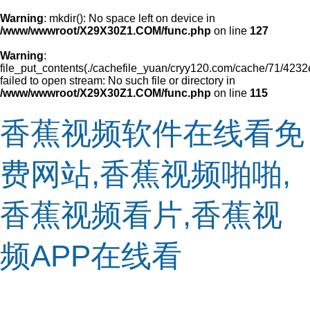
Warning
: mkdir(): No space left on device in
/www/wwwroot/X29X30Z1.COM/func.php
on line
127
Warning
:
file_put_contents(./cachefile_yuan/cryy120.com/cache/71/4232
failed to open stream: No such file or directory in
/www/wwwroot/X29X30Z1.COM/func.php
on line
115
香蕉视频软件在线看免
费网站,香蕉视频啪啪,
香蕉视频看片,香蕉视
频APP在线看